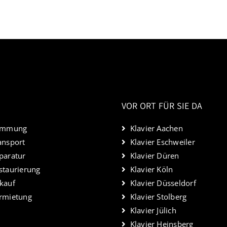
VOR ORT FÜR SIE DA
timmung
Klavier Aachen
ansport
Klavier Eschweiler
paratur
Klavier Düren
staurierung
Klavier Köln
nkauf
Klavier Düsseldorf
ermietung
Klavier Stolberg
Klavier Jülich
Klavier Heinsberg