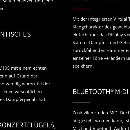
 Saiten ersetzen und jede
en.
Mit der integrierten Virtua
Klangcharakter des gewählt
NTISCHES
einfach über das Display ve
Saiten-, Dämpfer- und Geh
zurückfallenden Hämmer ein
einzelner Töne verändern u
speichern.
NV10S mit einem echten
enn auf Grund der
notwendig wären, ist der
BLUETOOTH® MIDI
r einen wesentlichen
 des Dämpferpedals hat.
Zusätzlich zu den MIDI Buc
hergestellt werden kann, i
 KONZERTFLÜGELS,
MIDI und Bluetooth Audio T