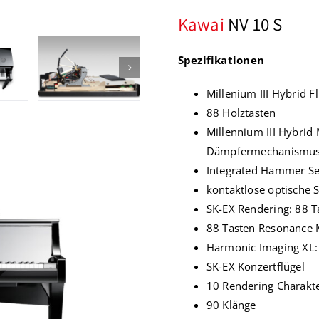
Kawai
NV 10 S
Spezifikationen
Millenium III Hybrid
88 Holztasten
Millennium III Hybri
Dämpfermechanismu
Integrated Hammer Se
kontaktlose optische 
SK-EX Rendering: 88 T
88 Tasten Resonance 
Harmonic Imaging XL:
SK-EX Konzertflügel
10 Rendering Charakt
90 Klänge