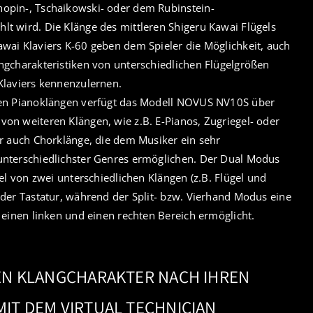
opin-, Tschaikowski- oder dem Rubinstein-
t wird. Die Klänge des mittleren Shigeru Kawai Flügels
wai Klaviers K-60 geben dem Spieler die Möglichkeit, auch
ngcharakteristiken von unterschiedlichen Flügelgrößen
Klaviers kennenzulernen.
hen Pianoklängen verfügt das Modell NOVUS NV10S über
on weiteren Klängen, wie z.B. E-Pianos, Zugriegel- oder
er auch Chorklänge, die dem Musiker ein sehr
unterschiedlichster Genres ermöglichen. Der Dual Modus
iel von zwei unterschiedlichen Klängen (z.B. Flügel und
 der Tastatur, während der Split- bzw. Vierhand Modus eine
n einen linken und einen rechten Bereich ermöglicht.
EN KLANGCHARAKTER NACH IHREN
IT DEM VIRTUAL TECHNICIAN