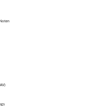
 Noten
AV)
ngs