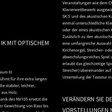
Veranstaltungen wie dem Ch
Klavierwettbewerb ausgewähl
SK-5 und des akustischen Ka
einmal unterschiedliche Kla
oder der eines akustischen 
Zusätzlich zu den akustisc
IK MIT OPTISCHEM
eine umfangreiche Auswahl v
Kirchenorgel, Streicher- od
abwechslungsreiches Spiel 
erlaubt das gleichzeitige Sp
Streicher) übereinander auf
ium III
Unterteilung der Tastatur i
ühmt für ihre extra langen
 stabiler, leichter,
 aus Holz.
VERÄNDERN SIE D
hanik des NV10S ersetzt die
er Gewichtung von Bass bis
VORSTELLUNGEN M