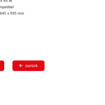
3x 45 W
mpatibel
 645 x 995 mm
zurück